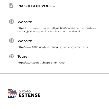
PIAZZA BENTIVOGLIO
Website
https://turismo.comune.re.it/it/gualtieri/scopri-il-territorio/arte-e-
cultura/piazze-logge-vie-storiche/piazza-bentivoglio
Website
http://www.4000luoghi.re.it/luoghi/gualtieri/gualtieri.aspx
Tourer
https://www.tourer.it/mappa?id=17209