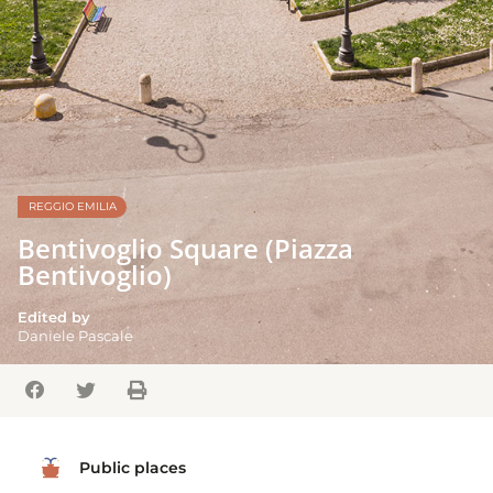
REGGIO EMILIA
Bentivoglio Square (Piazza
Bentivoglio)
Edited by
Daniele Pascale
Public places