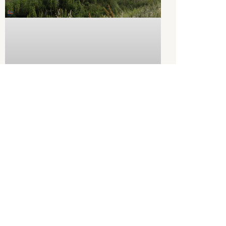
“Conca Vinciana” del
Canale Naviglio di
Bomporto