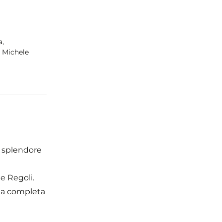
a,
, Michele
o splendore
e Regoli.
nga completa