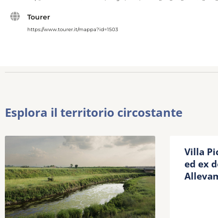
Tourer
https://www.tourer.it/mappa?id=1503
Esplora il territorio circostante
Villa P
ed ex d
Allevam