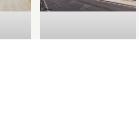
Carceri mandamentali
io
to