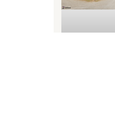
Chiesa di San Giorg
Martire in Ganace