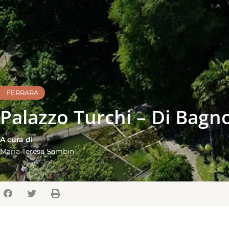
FERRARA
Palazzo Turchi – Di Bagn
A cura di
Maria Teresa Sambin