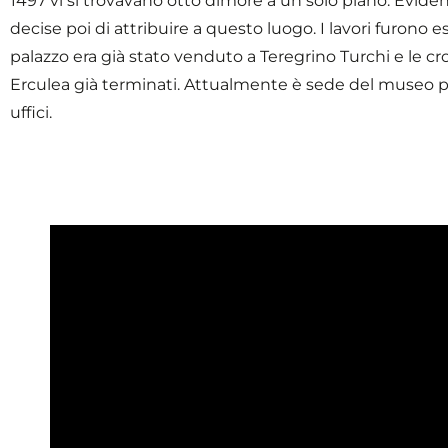
1497 vi si trovavano otto dimore a un solo piano. Eviden
decise poi di attribuire a questo luogo. I lavori furono 
palazzo era già stato venduto a Teregrino Turchi e le cron
Erculea già terminati. Attualmente è sede del museo pale
uffici.