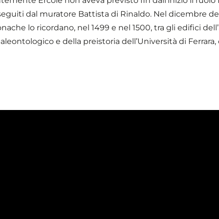
temente Ercole non aveva previsto fin dall’inizio il ruolo
eseguiti dal muratore Battista di Rinaldo. Nel dicembre del
ache lo ricordano, nel 1499 e nel 1500, tra gli edifici del
ontologico e della preistoria dell’Università di Ferrara, 