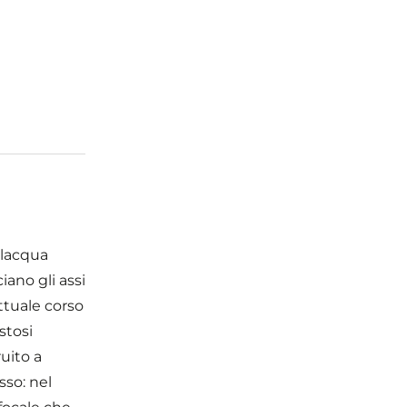
ilacqua
iano gli assi
attuale corso
stosi
ruito a
sso: nel