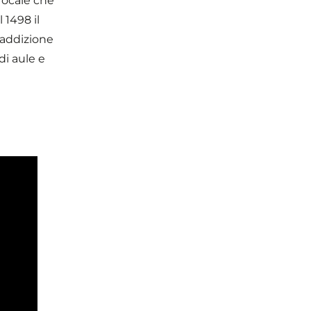
 focale che
 1498 il
l’addizione
di aule e