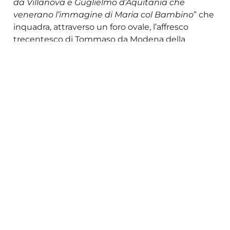
da Villanova e Guglielmo d’Aquitania che
venerano l’immagine di Maria col Bambino
” che
inquadra, attraverso un foro ovale, l’affresco
trecentesco di Tommaso da Modena della
“
Madonna col Bambino”
, forse coincidente con
l’immagine della “
Madonna della Cintura”
venerata nel Medioevo in questa chiesa. Il
secondo ordine è costituito dalle statue collocate
nelle nicchie e dalle storiette in stucco: esse
rappresentano ancora le sante e i santi
appartenenti alla famiglia o con essa imparentati,
con una netta prevalenza di donne, fatto
spiegabile con la committenza della Duchessa
Laura Martinozzi. Sono opera dei plasticatori
Giovan Battista Barberini (storiette), Lattanzio
Maschio (sette statue nel presbiterio) e di un
altro plasticatore della cerchia di Barberini (otto
statue di regine e imperatrici nella navata). Il
terzo ordine si compone dei medaglioni posti