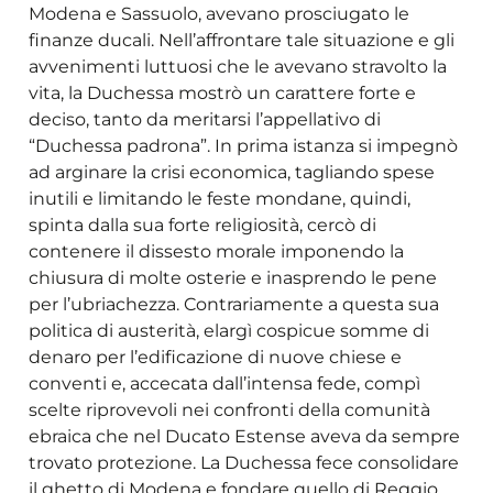
Modena e Sassuolo, avevano prosciugato le
finanze ducali. Nell’affrontare tale situazione e gli
avvenimenti luttuosi che le avevano stravolto la
vita, la Duchessa mostrò un carattere forte e
deciso, tanto da meritarsi l’appellativo di
“Duchessa padrona”. In prima istanza si impegnò
ad arginare la crisi economica, tagliando spese
inutili e limitando le feste mondane, quindi,
spinta dalla sua forte religiosità, cercò di
contenere il dissesto morale imponendo la
chiusura di molte osterie e inasprendo le pene
per l’ubriachezza. Contrariamente a questa sua
politica di austerità, elargì cospicue somme di
denaro per l’edificazione di nuove chiese e
conventi e, accecata dall’intensa fede, compì
scelte riprovevoli nei confronti della comunità
ebraica che nel Ducato Estense aveva da sempre
trovato protezione. La Duchessa fece consolidare
il ghetto di Modena e fondare quello di Reggio,