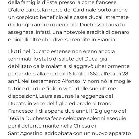
della famiglia d’Este presso la corte francese.
D’altro canto, la morte del Cardinale portò anche
un cospicuo beneficio alle casse ducali, stremate
dai lunghi anni di guerra: alla Duchessa Laura fu
assegnata, infatti, una notevole eredità di denaro
e gioielli oltre che diverse rendite in Francia.
I lutti nel Ducato estense non erano ancora
terminati: lo stato di salute del Duca, già
debilitato dalla malattia, si aggravò ulteriormente
portandolo alla morte il 16 luglio 1662, all’età di 28
anni. Nel testamento Alfonso IV nominò la moglie
tutrice dei due figli: in virtù delle sue ultime
disposizioni, Laura assunse la reggenza del
Ducato in vece del figlio ed erede al trono
Francesco II di appena due anni. Il 12 giugno del
1663 la Duchessa fece celebrare solenni esequie
per il defunto marito nella Chiesa di
Sant’Agostino, addobbata con un nuovo apparato