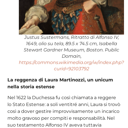
Justus Sustermans, Ritratto di Alfonso IV,
1649, olio su tela, 89.5 x 74.5 cm, Isabella
Stewart Gardner Museum, Boston. Public
Domain,
https://commons.wikimedia.org/w/index.php?
curid=92103792
La reggenza di Laura Martinozzi, un unicum
nella storia estense
Nel 1622 la Duchessa fu così chiamata a reggere
lo Stato Estense: a soli ventitré anni, Laura si trovò
così a dover gestire improvvisamente un incarico
molto gravoso per compiti e responsabilità. Nel
suo testamento Alfonso IV aveva tuttavia