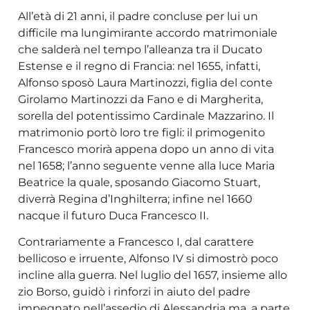
All’età di 21 anni, il padre concluse per lui un
difficile ma lungimirante accordo matrimoniale
che salderà nel tempo l’alleanza tra il Ducato
Estense e il regno di Francia: nel 1655, infatti,
Alfonso sposò Laura Martinozzi, figlia del conte
Girolamo Martinozzi da Fano e di Margherita,
sorella del potentissimo Cardinale Mazzarino. Il
matrimonio portò loro tre figli: il primogenito
Francesco morirà appena dopo un anno di vita
nel 1658; l’anno seguente venne alla luce Maria
Beatrice la quale, sposando Giacomo Stuart,
diverrà Regina d’Inghilterra; infine nel 1660
nacque il futuro Duca Francesco II.
Contrariamente a Francesco I, dal carattere
bellicoso e irruente, Alfonso IV si dimostrò poco
incline alla guerra. Nel luglio del 1657, insieme allo
zio Borso, guidò i rinforzi in aiuto del padre
impegnato nell’assedio di Alessandria ma, a parte