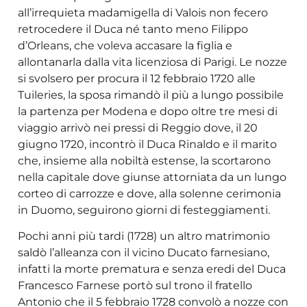
all’irrequieta madamigella di Valois non fecero
retrocedere il Duca né tanto meno Filippo
d’Orleans, che voleva accasare la figlia e
allontanarla dalla vita licenziosa di Parigi. Le nozze
si svolsero per procura il 12 febbraio 1720 alle
Tuileries, la sposa rimandò il più a lungo possibile
la partenza per Modena e dopo oltre tre mesi di
viaggio arrivò nei pressi di Reggio dove, il 20
giugno 1720, incontrò il Duca Rinaldo e il marito
che, insieme alla nobiltà estense, la scortarono
nella capitale dove giunse attorniata da un lungo
corteo di carrozze e dove, alla solenne cerimonia
in Duomo, seguirono giorni di festeggiamenti.
Pochi anni più tardi (1728) un altro matrimonio
saldò l’alleanza con il vicino Ducato farnesiano,
infatti la morte prematura e senza eredi del Duca
Francesco Farnese portò sul trono il fratello
Antonio che il 5 febbraio 1728 convolò a nozze con