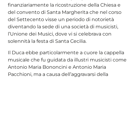
finanziariamente la ricostruzione della Chiesa e
del convento di Santa Margherita che nel corso
del Settecento visse un periodo di notorietà
diventando la sede di una società di musicisti,
l’Unione dei Musici, dove vi si celebrava con
solennità la festa di Santa Cecilia.
Il Duca ebbe particolarmente a cuore la cappella
musicale che fu guidata da illustri musicisti come
Antonio Maria Bononcini e Antonio Maria
Pacchioni, ma a causa dell’aggravarsi della
situazione finanziaria dovuta alla guerra di
Successione Polacca, l’istituzione si avviò, dalla
fine degli anni Venti, verso un periodo di declino.
Da ricordare è la figura di Antonio Ludovico
Muratori, storico e letterato di corte a cui Rinaldo
affidò dal 1700 l’ufficio d’archivista e bibliotecario,
e che attraverso il proprio lavoro seppe valorizzare