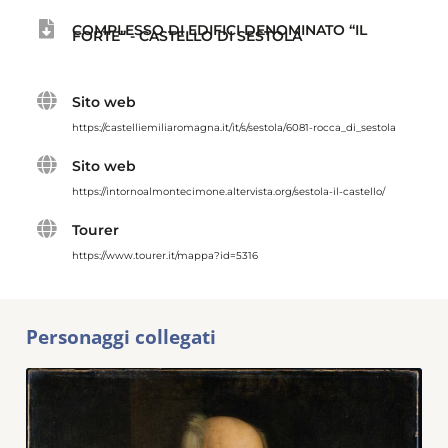
COMPLESSO DI EDIFICI DENOMINATO “IL
FORTE” - CASTELLO DI SESTOLA
Sito web
https://castelliemiliaromagna.it/it/s/sestola/6081-rocca_di_sestola
Sito web
https://intornoalmontecimone.altervista.org/sestola-il-castello/
Tourer
https://www.tourer.it/mappa?id=5316
Personaggi collegati