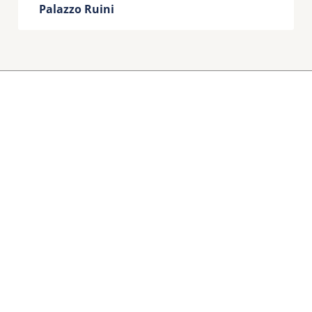
Palazzo Ruini
Segretariato regionale del Ministero della Cultura per
l’Emilia-Romagna
Strada Maggiore, 80 – 40125 – Bologna
+39 051 4298243