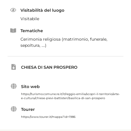
Visitabilità del luogo
Visitabile
Tematiche
Cerimonia religiosa (matrimonio, funerale,
sepoltura, ....)
CHIESA DI SAN PROSPERO
Sito web
https://turismo.comune.re.it/it/reggio-emilia/scopri-il-territorio/arte-
e-cultura/chiese-pievi-battisteri/basilica-di-san-prospero
Tourer
https://www.tourer.it/mappa?id=1986