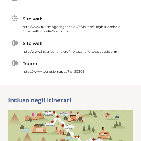
Sito web
http://www.turismo.garfagnana.eu/it/visitare/luoghi/Rocche-e-
fortezze/Rocca-di-Cascio.html
Sito web
http://www.ingarfagnana.org/molazzana/fortezzacascio.php
Tourer
https://www.tourer.it/mappa?id=20309
Incluso negli itinerari