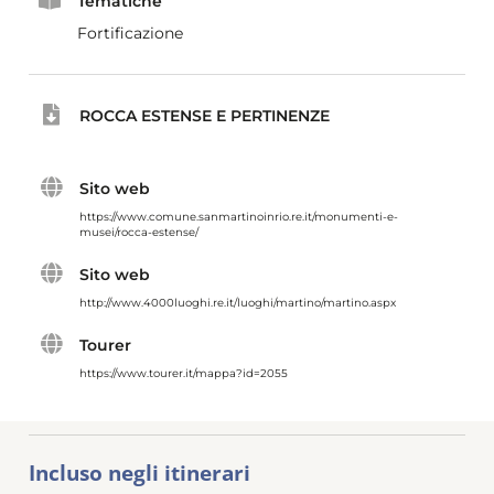
Tematiche
Fortificazione
ROCCA ESTENSE E PERTINENZE
Sito web
https://www.comune.sanmartinoinrio.re.it/monumenti-e-
musei/rocca-estense/
Sito web
http://www.4000luoghi.re.it/luoghi/martino/martino.aspx
Tourer
https://www.tourer.it/mappa?id=2055
Incluso negli itinerari