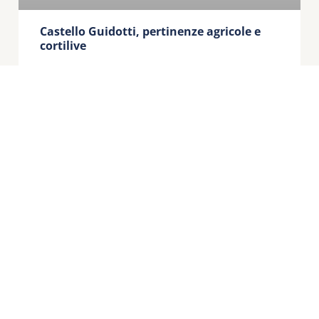
Castello Guidotti, pertinenze agricole e
cortilive
Segretariato regionale del Ministero della Cultura per
l’Emilia-Romagna
Strada Maggiore, 80 – 40125 – Bologna