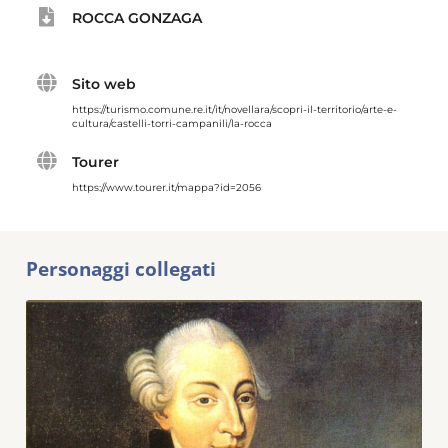
ROCCA GONZAGA
Sito web
https://turismo.comune.re.it/it/novellara/scopri-il-territorio/arte-e-
cultura/castelli-torri-campanili/la-rocca
Tourer
https://www.tourer.it/mappa?id=2056
Personaggi collegati