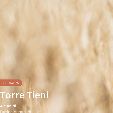
FERRARA
Torre Tieni
A cura di
Davide Mangolini