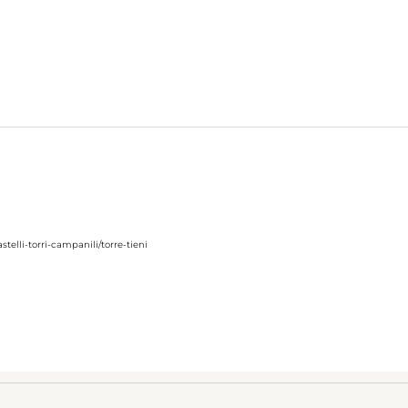
astelli-torri-campanili/torre-tieni