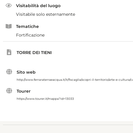
Visitabilità del luogo
Visitabile solo esternamente
Tematiche
Fortificazione
TORRE DEI TIENI
Sito web
http://www.ferraraterraeacqua.it/it/fiscaglia/scopri-il-territorio/arte-e-cultura/c
Tourer
https://www.tourer.it/mappa?id=13033