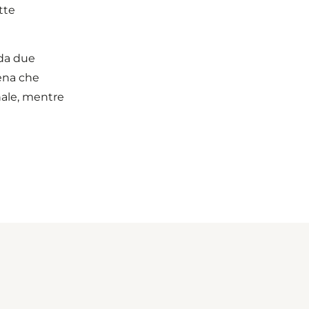
tte
 da due
tena che
nale, mentre